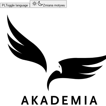
PL
Toggle language
Zmiana motywu